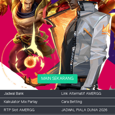
MAIN SEKARANG
Jadwal Bank
Link Alternatif AMERGG
Kalkulator Mix Parlay
Cara Betting
RTP Slot AMERGG
JADWAL PIALA DUNIA 2026