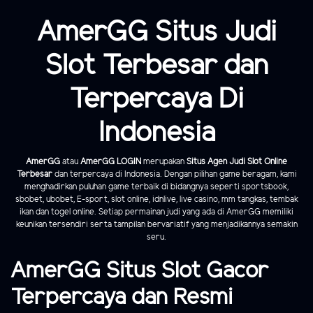
AmerGG Situs Judi
Slot Terbesar dan
Terpercaya Di
Indonesia
AmerGG
atau
AmerGG LOGIN
merupakan
Situs Agen Judi Slot Online
Terbesar
dan terpercaya di Indonesia. Dengan pilihan game beragam, kami
menghadirkan puluhan game terbaik di bidangnya seperti sportsbook,
sbobet, ubobet, E-sport, slot online, idnlive, live casino, mm tangkas, tembak
ikan dan togel online. Setiap permainan judi yang ada di AmerGG memiliki
keunikan tersendiri serta tampilan bervariatif yang menjadikannya semakin
seru.
AmerGG Situs Slot Gacor
Terpercaya dan Resmi