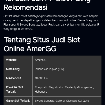
Rekomendasi
JP Slot dan PP Slot adalah jackpot atau kemenangan yang dicari oleh banyak
orang demi mendapatkan gacor dalam bermain slot online. Game Pragmatic
Play seperti Sweet Bonanza, Sugar Rush, dan banyak lagi memiliki peluang JP
yang tinggi di AmerGG.
Tentang Situs Judi Slot
Online AmerGG
Website
AmerGG
Mata Uang
Indonesian Rupiah (IDR)
Min Deposit
10.000 IDR
Provider Slot
Pragmatic Play, Idn slot, Playtech, Microgaming,
Terbaik
Habanero
Game Slot Terbaik
Sweet Bonanza, Gate of Olympus, Koi Gate