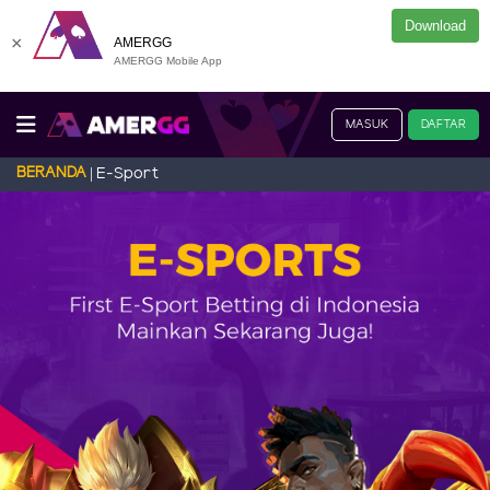
Download
×
AMERGG
AMERGG Mobile App
MASUK
DAFTAR
BERANDA
E-Sport