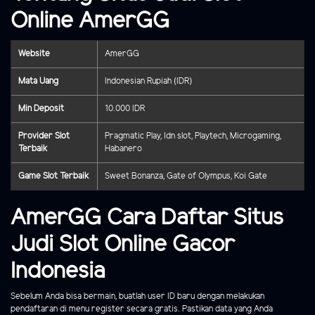
Online AmerGG
Website
AmerGG
Mata Uang
Indonesian Rupiah (IDR)
Min Deposit
10.000 IDR
Provider Slot
Pragmatic Play, Idn slot, Playtech, Microgaming,
Terbaik
Habanero
Game Slot Terbaik
Sweet Bonanza, Gate of Olympus, Koi Gate
AmerGG Cara Daftar Situs
Judi Slot Online Gacor
Indonesia
Sebelum Anda bisa bermain, buatlah user ID baru dengan melakukan
pendaftaran di menu register secara gratis. Pastikan data yang Anda