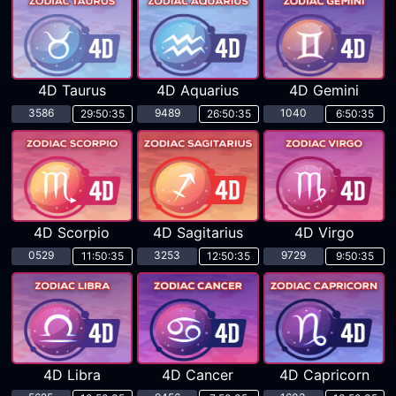
4D Taurus
4D Aquarius
4D Gemini
3586
9489
1040
29:50:34
26:50:34
6:50:34
4D Scorpio
4D Sagitarius
4D Virgo
0529
3253
9729
11:50:34
12:50:34
9:50:34
4D Libra
4D Cancer
4D Capricorn