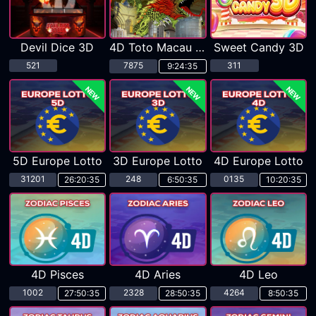
Devil Dice 3D
4D Toto Macau Pools
Sweet Candy 3D
521
7875
311
9:24:34
NEW
NEW
NEW
5D Europe Lotto
3D Europe Lotto
4D Europe Lotto
31201
248
0135
26:20:34
6:50:34
10:20:34
4D Pisces
4D Aries
4D Leo
1002
2328
4264
27:50:34
28:50:34
8:50:34