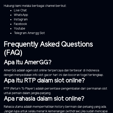
Hubungi kami melalui berbagai channel berikut:
Live Chat
WhatsApp
Instagram
Facebook
Youtube
Telegram Amergg Slot
Frequently Asked Questions
(FAQ)
Apa Itu AmerGG?
AmerGG adalah agen slot online terpercaya dan terbesar di Indonesia
dengan menyediakan info slot gacor hari ini dan bocoran togel terlengkap.
Apa itu RTP dalam slot online?
RTP (Return To Player) adalah persentase pengembalian dari permainan slot
untuk pemain dalam jangka panjang.
Apa rahasia dalam slot online?
Rahasia utama adalah memperhatikan history bermain dan peluang yang ada.
Jangan lupa untuk selalu menarik kemenangan (withdraw) jika sudah mencapai