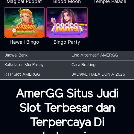
Magical Puppet
Blood Moon
Temple Palace
Hawaii Bingo
Bingo Party
Jadwal Bank
Link Alternatif AMERGG
Kalkulator Mix Parlay
Cara Betting
RTP Slot AMERGG
JADWAL PIALA DUNIA 2026
AmerGG Situs Judi
Slot Terbesar dan
Terpercaya Di