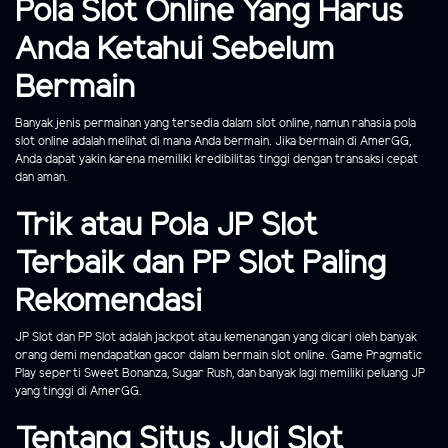
Pola Slot Online Yang Harus
Anda Ketahui Sebelum
Bermain
Banyak jenis permainan yang tersedia dalam slot online, namun rahasia pola
slot online adalah melihat di mana Anda bermain. Jika bermain di AmerGG,
Anda dapat yakin karena memiliki kredibilitas tinggi dengan transaksi cepat
dan aman.
Trik atau Pola JP Slot
Terbaik dan PP Slot Paling
Rekomendasi
JP Slot dan PP Slot adalah jackpot atau kemenangan yang dicari oleh banyak
orang demi mendapatkan gacor dalam bermain slot online. Game Pragmatic
Play seperti Sweet Bonanza, Sugar Rush, dan banyak lagi memiliki peluang JP
yang tinggi di AmerGG.
Tentang Situs Judi Slot