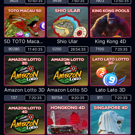
5625
9456
1603
10:50:34
7:50:34
13:50:34
5D TOTO Macau POOLS
Shio Ular
King Kong 4D
90280
0250
7100
11:40:34
26:54:34
7:25:34
Amazon Lotto 3D
Amazon Lotto 5D
Lato Lato 3D
137
50154
911
7:20:34
9:20:34
7:20:34